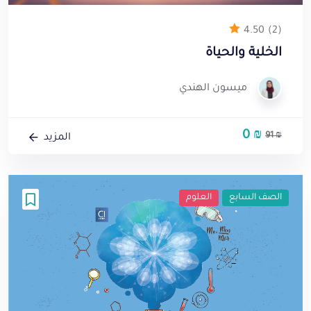
4.50
(2)
الخلية والحياة
ميسون الهندي
0
₪
السعر
السعر
91
₪
المزيد
الأصلي
الحالي
هو:
هو:
0 ₪.
91 ₪.
الصف السابع
العلوم