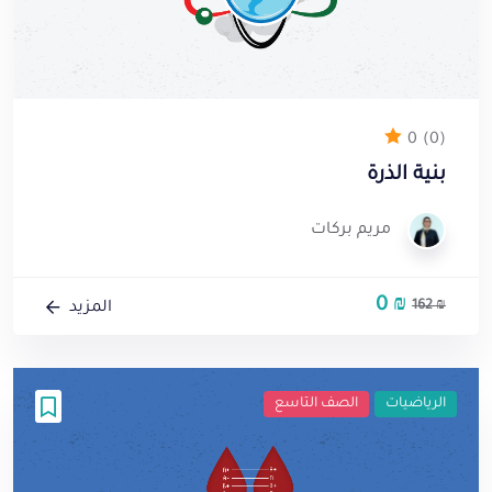
0
(0)
بنية الذرة
مريم بركات
0
₪
السعر
السعر
162
₪
المزيد
الأصلي
الحالي
هو:
هو:
0 ₪.
162 ₪.
الرياضيات
الصف التاسع