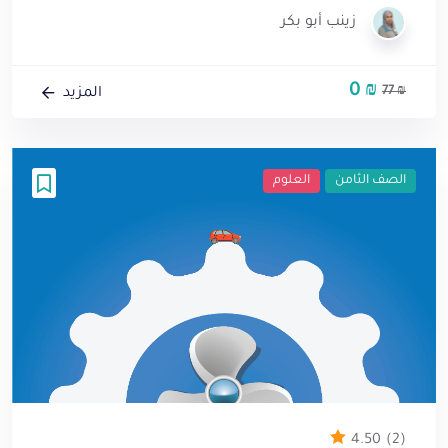
زينب أبو بكر
0
₪
السعر
السعر
77
₪
المزيد
الأصلي
الحالي
هو:
هو:
0 ₪.
77 ₪.
الصف الثامن
العلوم
4.50
(2)