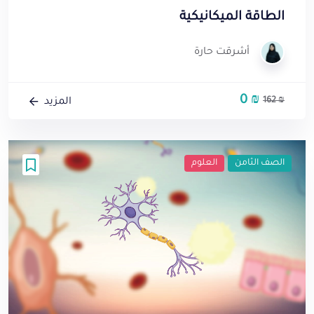
الطاقة الميكانيكية
أشرقت حارة
0
₪
السعر
السعر
162
₪
المزيد
الأصلي
الحالي
هو:
هو:
0 ₪.
162 ₪.
الصف الثامن
العلوم